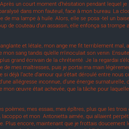
si. Après un court moment d'hésitation pendant lequel j
i paralysé dans mon fauteuil, face à mon bureau. La c
amme de ma lampe à huile. Alors, elle se posa -tel un bai
p de couteau d'un assassin, elle enfonça sa trompe av
glante et létale, mon ange me fit terriblement mal, au
 de mon sang tandis qu'elle m'inoculait son venin. Ensui
e plus grand écrivain de la chrétienté. Je la regardai s
née de mes maîtresses, puis je portai ma main légèreme
si déjà l'acte d'amour qui s'était déroulé entre nous c
d'une allégresse inconnue, d'une énergie surnaturelle, 
ue mon œuvre était achevée, que la tâche pour laquelle 
poèmes, mes essais, mes épîtres, plus que les trois c
ro, Iacoppo et mon Antonietta aimée, qui allaient perp
re. Plus encore, maintenant que je frottais doucement