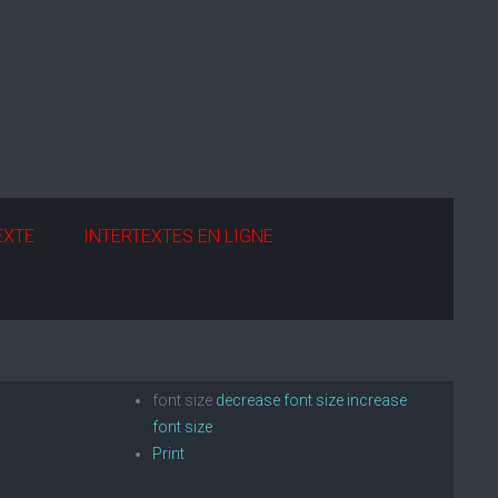
EXTE
INTERTEXTES EN LIGNE
font size
decrease font size
increase
font size
Print