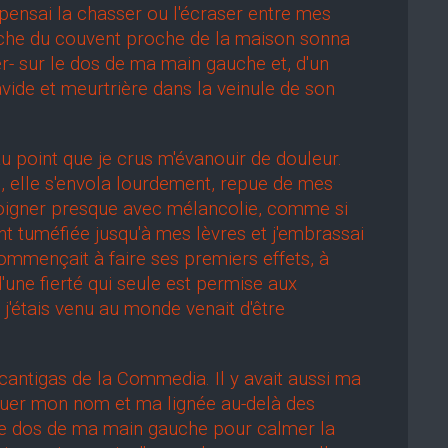
e pensai la chasser ou l'écraser entre mes
loche du couvent proche de la maison sonna
ser- sur le dos de ma main gauche et, d'un
ide et meurtrière dans la veinule de son
 point que je crus m'évanouir de douleur.
te, elle s'envola lourdement, repue de mes
'éloigner presque avec mélancolie, comme si
nt tuméfiée jusqu'à mes lèvres et j'embrassai
ommençait à faire ses premiers effets, à
d'une fierté qui seule est permise aux
j'étais venu au monde venait d'être
antigas de la Commedia. Il y avait aussi ma
étuer mon nom et ma lignée au-delà des
 le dos de ma main gauche pour calmer la