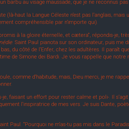
ait un barbu au visage maussade, que je ne reconnus pa
à-haut la Langue Céleste n'est pas l'anglais, mais u
atement compréhensible par n'importe qui).
omis à la gloire éternelle, et cætera", répondis-je, t
médie
. Saint Paul pianota sur son ordinateur, puis me d
 bas, du côté de l'Enfer, chez les adultères. Il paraît 
itime de Simone dei Bardi. Je vous rappelle que notr
e, comme d'habitude, mais, Dieu merci, je me rappelai
onner.
faisant un effort pour rester calme et poli-. Il s'agit
iquement l'inspiratrice de mes vers. Je suis Dante, poète
aul. "Pourquoi ne m'as-tu pas mis dans le Paradis Cél