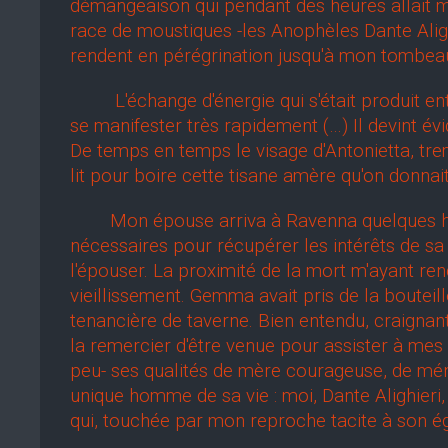
démangeaison qui pendant des heures allait me 
race de moustiques -les Anophèles Dante Alig
rendent en pérégrination jusqu'à mon tombea
L'échange d'énergie qui s'était produit ent
se manifester très rapidement (…) Il devint é
De temps en temps le visage d'Antonietta, tr
lit pour boire cette tisane amère qu'on donnai
Mon épouse arriva à Ravenna quelques heure
nécessaires pour récupérer les intérêts de s
l'épouser. La proximité de la mort m'ayant ren
vieillissement. Gemma avait pris de la boutei
tenancière de taverne. Bien entendu, craignant
la remercier d'être venue pour assister à mes
peu- ses qualités de mère courageuse, de ména
unique homme de sa vie : moi, Dante Alighieri
qui, touchée par mon reproche tacite à son ég