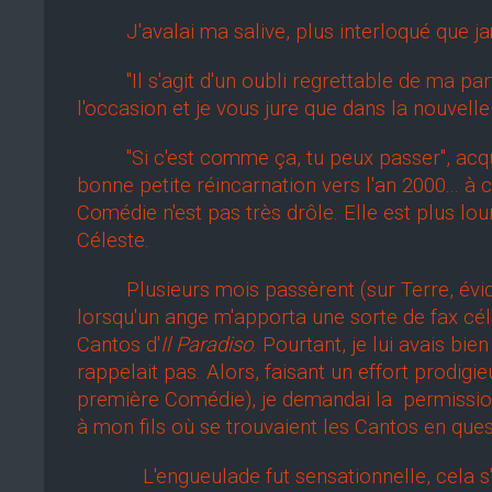
J'avalai ma salive, plus interloqué que jamai
"Il s'agit d'un oubli regrettable de ma part
l'occasion et je vous jure que dans la nouvell
"Si c'est comme ça, tu peux passer", acquiesça
bonne petite réincarnation vers l'an 2000... à 
Comédie n'est pas très drôle. Elle est plus lou
Céleste.
Plusieurs mois passèrent (sur Terre, évide
lorsqu'un ange m'apporta une sorte de fax céles
Cantos d'
Il Paradiso
. Pourtant, je lui avais bien
rappelait pas. Alors, faisant un effort prodig
première Comédie), je demandai la permission
à mon fils où se trouvaient les Cantos en ques
L'engueulade fut sensationnelle, cela s'imp