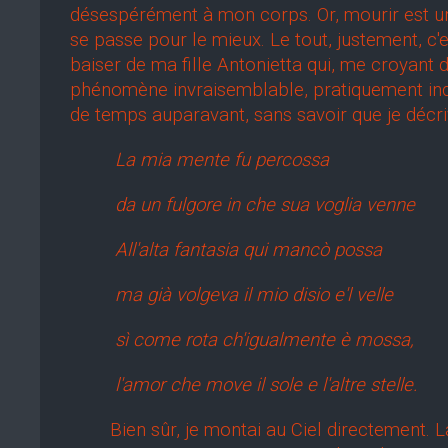
désespérément à mon corps. Or, mourir est un
se passe pour le mieux. Le tout, justement, c'e
baiser de ma fille Antonietta qui, me croyant 
phénomène invraisemblable, pratiquement indesc
de temps auparavant, sans savoir que je décr
La mia mente fu percossa
da un fulgore in che sua voglia venn
All'alta fantasia qui mancò possa
ma già volgeva il mio disio e'l velle
sì come rota ch'igualmente è mossa,
l'amor che move il sole e l'altre stelle.
Bien sûr, je montai au Ciel directement. Là