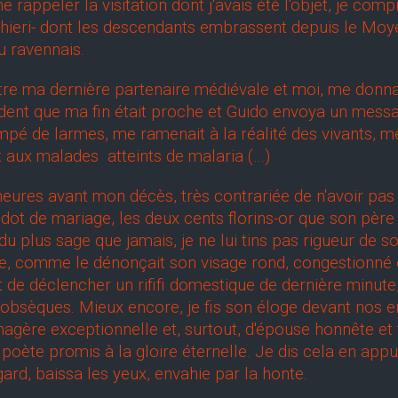
rappeler la visitation dont j'avais été l'objet, je comp
hieri- dont les descendants embrassent depuis le Moy
u ravennais.
re ma dernière partenaire médiévale et moi, me donna
vident que ma fin était proche et Guido envoya un mes
empé de larmes, me ramenait à la réalité des vivants, 
t aux malades atteints de malaria (…)
s avant mon décès, très contrariée de n'avoir pas e
a dot de mariage, les deux cents florins-or que son p
du plus sage que jamais, je ne lui tins pas rigueur de s
lle, comme le dénonçait son visage rond, congestionné
 de déclencher un rififi domestique de dernière minute,
 obsèques. Mieux encore, je fis son éloge devant nos e
gère exceptionnelle et, surtout, d'épouse honnête et fi
, poète promis à la gloire éternelle. Je dis cela en ap
ard, baissa les yeux, envahie par la honte.