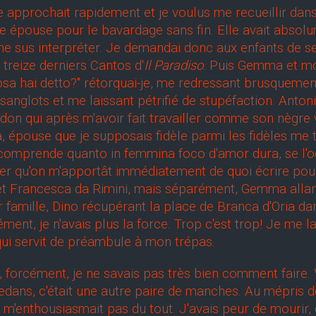
rochait rapidement et je voulus me recueillir dans le
épouse pour le bavardage sans fin. Elle avait absolum
ne sus interpréter. Je demandai donc aux enfants de se 
 treize derniers Cantos d'
Il Paradiso
. Puis Gemma et mo
Cosa hai detto?" rétorquai-je, me redressant brusquement 
 sanglots et me laissant pétrifié de stupéfaction. Anton
idon qui après m'avoir fait travailler comme son nègr
, épouse que je supposais fidèle parmi les fidèles m
i comprende quanto in femmina foco d'amor dura, se l'occ
der qu'on m'apportât immédiatement de quoi écrire pou
 Francesca da Rimini, mais séparément, Gemma allant
eur famille, Dino récupérant la place de Branca d'Oria d
ment, je n'avais plus la force. Trop c'est trop! Je me la
 qui servit de préambule à mon trépas.
orcément, je ne savais pas très bien comment faire. Vu 
 dedans, c'était une autre paire de manches. Au mépris 
a ne m'enthousiasmait pas du tout. J'avais peur de mour