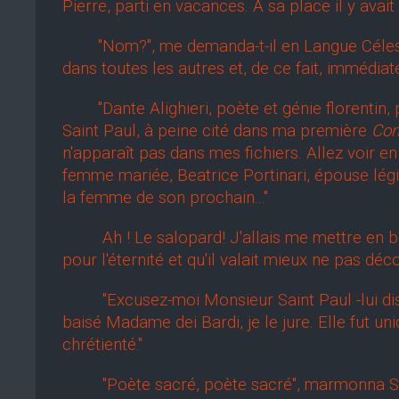
Pierre, parti en vacances. A sa place il y av
"Nom?", me demanda-t-il en Langue Céleste (l
dans toutes les autres et, de ce fait, immédi
"Dante Alighieri, poète et génie florentin, pr
Saint Paul, à peine cité dans ma première
Co
n'apparaît pas dans mes fichiers. Allez voir en
femme mariée, Beatrice Portinari, épouse lég
la femme de son prochain..."
Ah ! Le salopard! J'allais me mettre en boul
pour l'éternité et qu'il valait mieux ne pas déc
"Excusez-moi Monsieur Saint Paul -lui dis-je, 
baisé Madame dei Bardi, je le jure. Elle fut un
chrétienté."
"Poète sacré, poète sacré", marmonna Saint P