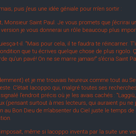
s, puis j'eus une idée géniale pour m'en sortir :
, Monsieur Saint Paul. Je vous promets que j'écrirai 
e version je vous donnerai un rôle beaucoup plus impor
-t-il. "Mais pour cela, il te faudra te réincarner. T'i
condition que tu écrives quelque chose de plus rigolo. 
rde qu'un pavé! On ne se marre jamais!" s'écria Saint Pa
mment) et je me trouvais heureux comme tout au Sep
te. C'était Iacoppo qui, malgré toutes ses recherches, 
 signalé l'endroit précis où je les avais cachés : "Laggiù, 
ieux (pensant surtout à mes lecteurs, qui auraient pu ne
 au Bon Dieu de m'absenter du Ciel juste le temps de
tion.
osait, même si Iacoppo inventa par la suite une vers