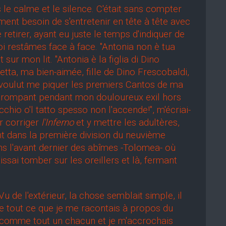
 calme et le silence. C'était sans compter
ent besoin de s'entretenir en tête à tête avec
retirer, ayant eu juste le temps d'indiquer de
i restâmes face à face. "Antonia non è tua
sur mon lit. "Antonia è la figlia di Dino
ietta, ma bien-aimée, fille de Dino Frescobaldi,
e voulut me piquer les premiers Cantos de ma
e trompant pendant mon douloureux exil hors
hio o'l tatto spesso non l'accende!", m'écriai-
r corriger
l'Inferno
et y mettre les adultères,
 dans la première division du neuvième
ans l'avant dernier des abîmes -Tolomea- où
issai tomber sur les oreillers et là, fermant
de l'extérieur, la chose semblait simple, il
de tout ce que je me racontais à propos du
ir, comme tout un chacun et je m'accrochais