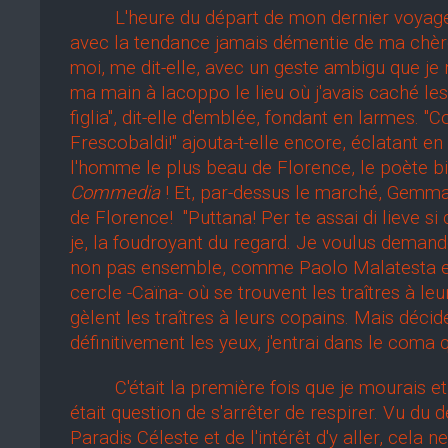
L'heure du départ de mon dernier voyage app
avec la tendance jamais démentie de ma chère 
moi, me dit-elle, avec un geste ambigu que je 
ma main à Iacoppo le lieu où j'avais caché les
figlia", dit-elle d'emblée, fondant en larmes. "
Frescobaldi!" ajouta-t-elle encore, éclatant en
l'homme le plus beau de Florence, le poète b
Commedia
! Et, par-dessus le marché, Gemma
de Florence! "Puttana! Per te assai di lieve s
je, la foudroyant du regard. Je voulus deman
non pas ensemble, comme Paolo Malatesta et
cercle -Caïna- où se trouvent les traîtres à l
gèlent les traîtres à leurs copains. Mais décidé
définitivement les yeux, j'entrai dans le coma
C'était la première fois que je mourais et, f
était question de s'arrêter de respirer. Vu du
Paradis Céleste et de l'intérêt d'y aller, cel