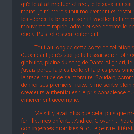
qu'elle allait me tuer et moi, je le savais aus
mains, je m'interdis tout mouvement et resta
les vêpres, la brise du soir fit vaciller la fl
mouvement rapide, adroit et sec comme le cou
choix. Puis, elle suça lentement.
Tout au long de cette sorte de fellation san
Cependant je résistai, je la laissai se remplir
globules, pleine du sang de Dante Alighieri, l
j'avais perdu la plus belle et la plus passion
la trace rouge de sa morsure. Soudain, comme 
donner ses premiers fruits, je me sentis plein 
créateurs authentiques : je pris conscience q
entièrement accomplie.
Mais il y avait plus que cela, plus que mes 
famille, mes enfants : Andrea, Giovanni, Piet
contingences promises à toute œuvre littérai