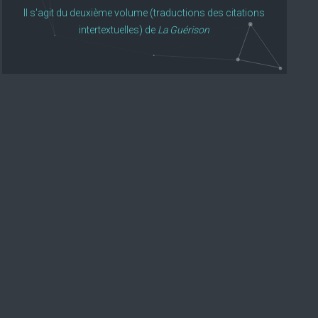
Il s'agit du deuxième volume (traductions des citations
intertextuelles) de
La Guérison