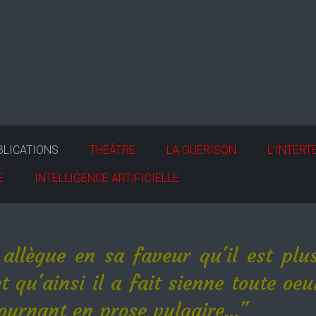
BLICATIONS
THÉÂTRE
LA GUÉRISON
L'INTERT
E
INTELLIGENCE ARTIFICIELLE
l allègue en sa faveur qu'il est plus
 qu'ainsi il a fait sienne toute oe
ournant en prose vulgaire..."