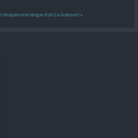
 l'éloquence en langue d'oïl (La Guérison) »
CONVE
AUTOUR 
ROMAN 
AMÉRIC
L'UNIVE