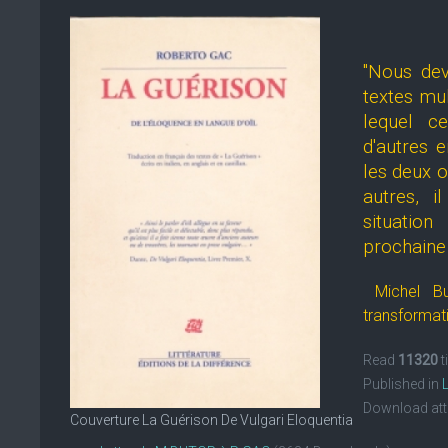
"Nous dev
textes mul
lequel ce
d'autres e
les deux o
autres, i
situatio
prochaine r
Michel B
transformati
Read
11320
t
Published in
Download at
Couverture La Guérison De Vulgari Eloquentia