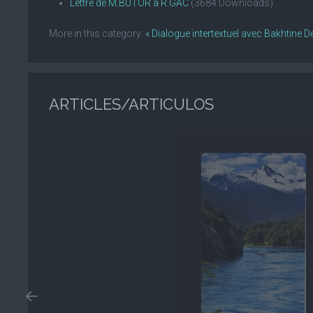
Lettre de M.BUTOR à R.GAC
(3684 Downloads)
More in this category:
« Dialogue intertextuel avec Bakhtine
De
ARTICLES/ARTICULOS