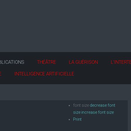
BLICATIONS
THÉÂTRE
LA GUÉRISON
L'INTERT
E
INTELLIGENCE ARTIFICIELLE
font size
decrease font
size
increase font size
Print