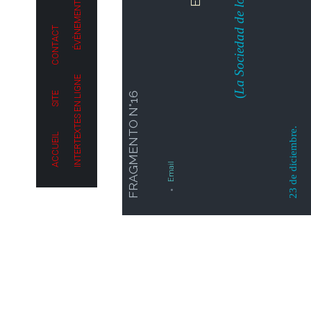
decrease font size
increase font size
L'INTERTEXTE
INTELLIGENCE ARTIFICIELLE
font size
Print
, Tomo II, p. 242-244)
LA GUÉRISON
HISTORIQUE DE L'ŒUVRE
THÉÂTRE