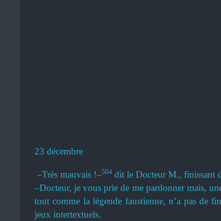
23 décembre
504
–Très mauvais !–
dit le Docteur M., finissant d
–Docteur, je vous prie de me pardonner mais, une f
tout comme la légende faustienne, n’a pas de f
jeux intertextuels.