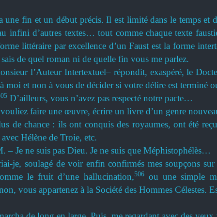
 une fin et un début précis. Il est limité dans le temps e
seau infini d’autres textes… tout comme chaque texte faust
orme littéraire par excellence d’un Faust est la forme inter
sais de quel roman ni de quelle fin vous me parlez.
sieur l’Auteur Intertextuel– répondit, exaspéré, le Docteu
st à moi et non à vous de décider si votre délire est termin
505
D’ailleurs, vous n’avez pas respecté notre pacte…
liez faire une œuvre, écrire un livre d’un genre nouveau
lus de chance : ils ont conquis des royaumes, ont été reç
 avec Hélène de Troie, etc.
. – Je ne suis pas Dieu. Je ne suis que Méphistophélès…
riai-je, soulagé de voir enfin confirmés mes soupçons sur
506
comme le fruit d’une hallucination,
ou une simple mé
u non, vous appartenez à la Société des Hommes Célestes. Es
marcha de long en large. Puis, me regardant avec des yeux f