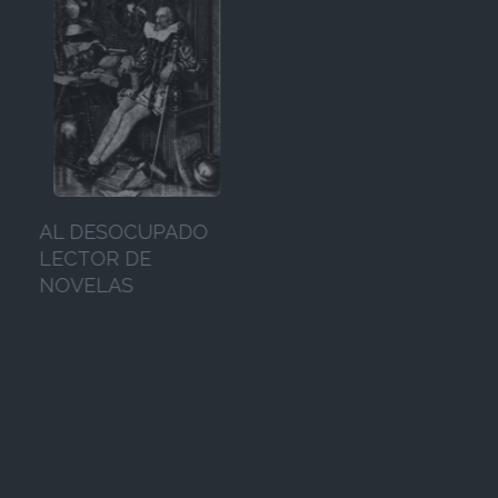
CONVER
AUTOUR 
ROMAN 
AMÉRICA
L'UNIVE
DESOCUPADO
CHILI
TOR DE
ELAS