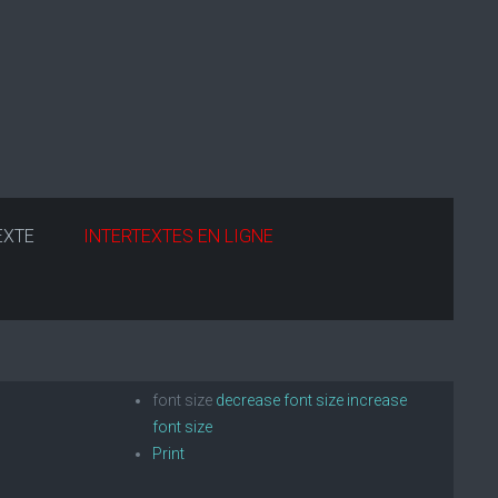
EXTE
INTERTEXTES EN LIGNE
font size
decrease font size
increase
font size
Print