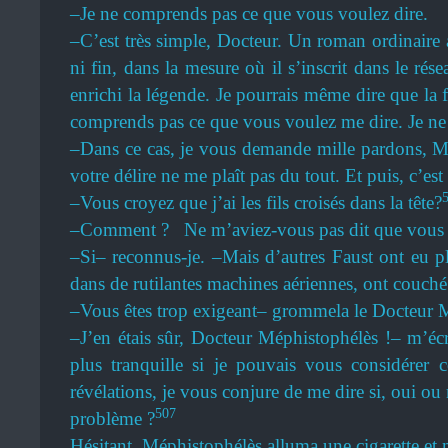
–Je ne comprends pas ce que vous voulez dire.
–C’est très simple, Docteur. Un roman ordinaire a
ni fin, dans la mesure où il s’inscrit dans le ré
enrichi la légende. Je pourrais même dire que la f
comprends pas ce que vous voulez me dire. Je ne 
–Dans ce cas, je vous demande mille pardons, Mon
votre délire ne me plaît pas du tout. Et puis, c’e
–Vous croyez que j’ai les fils croisés dans la tête?
–Comment ? Ne m’aviez-vous pas dit que vous vou
–Si– reconnus-je. –Mais d’autres Faust ont eu p
dans de rutilantes machines aériennes, ont couché
–Vous êtes trop exigeant– grommela le Docteur M
–J’en étais sûr, Docteur Méphistophélès !– m’éc
plus tranquille si je pouvais vous considérer 
révélations, je vous conjure de me dire si, oui o
507
problème ?
Hésitant, Méphistophélès alluma une cigarette et 